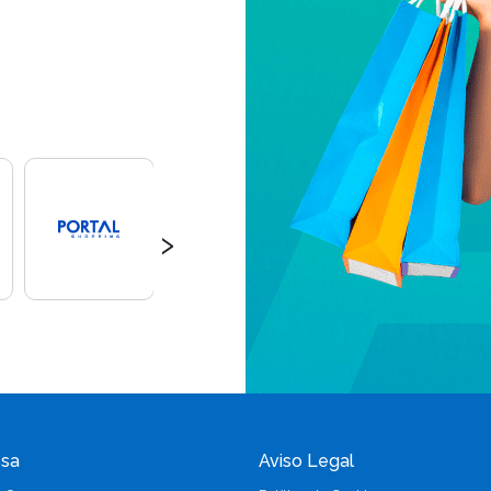
›
sa
Aviso Legal