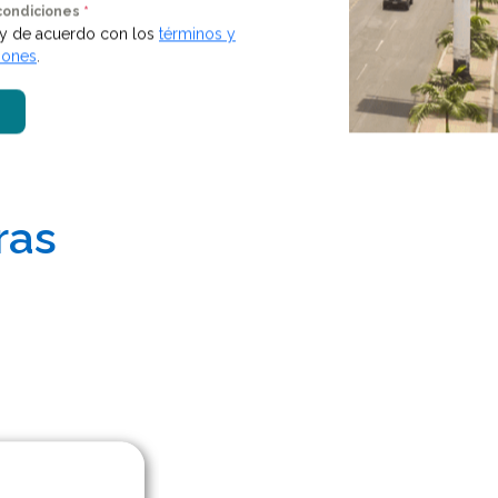
condiciones
*
toy de acuerdo con los
términos y
iones
.
ras