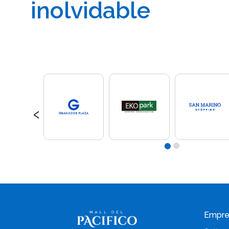
inolvidable
‹
Empre