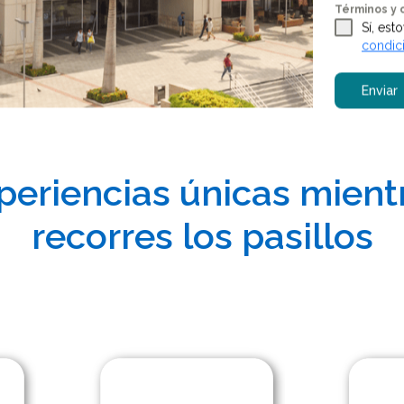
Términos y 
Sí, es
condic
Enviar
periencias únicas mient
recorres los pasillos