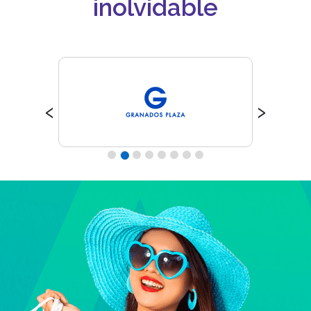
inolvidable
‹
›