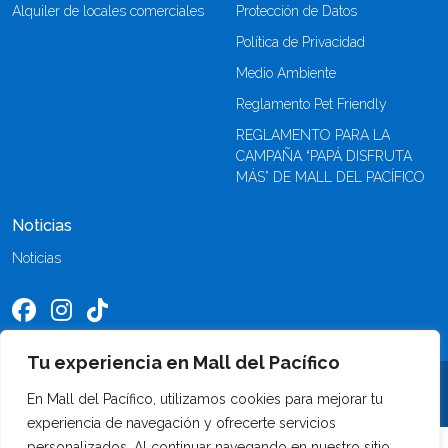
Alquiler de locales comerciales
Protección de Datos
Política de Privacidad
Medio Ambiente
Reglamento Pet Friendly
REGLAMENTO PARA LA
CAMPAÑA “PAPÁ DISFRUTA
MÁS” DE MALL DEL PACÍFICO
Noticias
Noticias
Tu experiencia en Mall del Pacífico
©2026 Mall del Pacífico. Todos los derechos reservados
En Mall del Pacífico, utilizamos cookies para mejorar tu
experiencia de navegación y ofrecerte servicios
personalizados. Al continuar navegando en nuestro sitio,