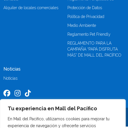
Alquiler de locales comerciales
Protección de Datos
Política de Privacidad
Medio Ambiente
Reglamento Pet Friendly
REGLAMENTO PARA LA
CAMPAÑA “PAPÁ DISFRUTA
MÁS” DE MALL DEL PACÍFICO
Noticias
Noticias
Tu experiencia en Mall del Pacífico
©2026 Mall del Pacífico. Todos los derechos reservados
En Mall del Pacífico, utilizamos cookies para mejorar tu
experiencia de navegación y ofrecerte servicios