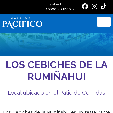
Hoy abierto
10h00 – 21h00
LOS CEBICHES DE LA
RUMIÑAHUI
Local ubicado en el Patio de Comidas
Los Cebiches de la Rumiñahui es un restaurante