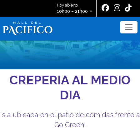
Hoy abierto
10h00 – 21h00
CREPERIA AL MEDIO
DIA
Isla ubicada en el patio de comidas frente a
Go Green.