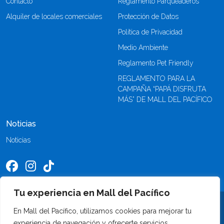
Contacto
Reglamento Parqueaderos
Alquiler de locales comerciales
Protección de Datos
Política de Privacidad
Medio Ambiente
Reglamento Pet Friendly
REGLAMENTO PARA LA
CAMPAÑA “PAPÁ DISFRUTA
MÁS” DE MALL DEL PACÍFICO
Noticias
Noticias
Tu experiencia en Mall del Pacífico
©2026 Mall del Pacífico. Todos los derechos reservados
En Mall del Pacífico, utilizamos cookies para mejorar tu
experiencia de navegación y ofrecerte servicios