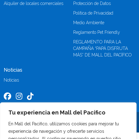
Alquiler de locales comerciales
Protección de Datos
Política de Privacidad
Medio Ambiente
Reglamento Pet Friendly
REGLAMENTO PARA LA
CAMPAÑA “PAPÁ DISFRUTA
MÁS” DE MALL DEL PACÍFICO
Noticias
Noticias
Tu experiencia en Mall del Pacífico
©2026 Mall del Pacífico. Todos los derechos reservados
En Mall del Pacífico, utilizamos cookies para mejorar tu
experiencia de navegación y ofrecerte servicios
personalizados. Al continuar navegando en nuestro sitio,