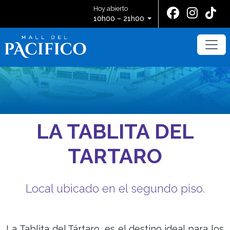
Hoy abierto
10h00 – 21h00
LA TABLITA DEL
TARTARO
Local ubicado en el segundo piso.
La Tablita del Tártaro, es el destino ideal para los