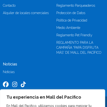
Contacto
Reglamento Parqueaderos
Alquiler de locales comerciales
Protección de Datos
Política de Privacidad
Medio Ambiente
Reglamento Pet Friendly
REGLAMENTO PARA LA
CAMPAÑA “PAPÁ DISFRUTA
MÁS” DE MALL DEL PACÍFICO
Noticias
Noticias
Tu experiencia en Mall del Pacífico
©2026 Mall del Pacífico. Todos los derechos reservados
En Mall del Pacífico, utilizamos cookies para mejorar tu