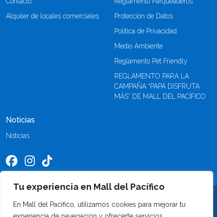
Contacto
Reglamento Parqueaderos
Alquiler de locales comerciales
Protección de Datos
Política de Privacidad
Medio Ambiente
Reglamento Pet Friendly
REGLAMENTO PARA LA
CAMPAÑA “PAPÁ DISFRUTA
MÁS” DE MALL DEL PACÍFICO
Noticias
Noticias
Tu experiencia en Mall del Pacífico
©2026 Mall del Pacífico. Todos los derechos reservados
En Mall del Pacífico, utilizamos cookies para mejorar tu
experiencia de navegación y ofrecerte servicios