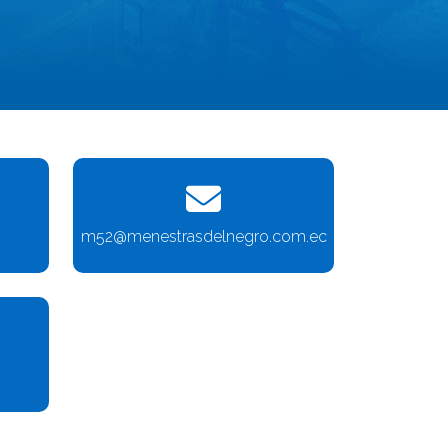
m52@menestrasdelnegro.com.ec