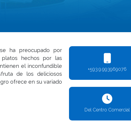
 se ha preocupado por
s platos hechos por las
ntienen el inconfundible
+593.9.993969076
ruta de los deliciosos
egro ofrece en su variado
Del Centro Comercial