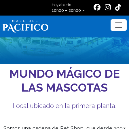
Hoy abierto
10h00 – 20h00
MUNDO MÁGICO DE
LAS MASCOTAS
Local ubicado en la primera planta.
Somos una cadena de Pet Shop, que desde 1997