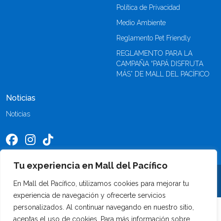
Política de Privacidad
Medio Ambiente
Reglamento Pet Friendly
REGLAMENTO PARA LA
CAMPAÑA “PAPÁ DISFRUTA
MÁS” DE MALL DEL PACÍFICO
Noticias
Noticias
Tu experiencia en Mall del Pacífico
©2026 Mall del Pacífico. Todos los derechos reservados
En Mall del Pacífico, utilizamos cookies para mejorar tu
experiencia de navegación y ofrecerte servicios
personalizados. Al continuar navegando en nuestro sitio,
aceptas el uso de cookies. Para más información sobre