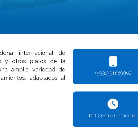
ena internacional de
as y otros platos de la
 una amplia variedad de
+593.9.91869962
ñamientos, adaptados al
Del Centro Comercial