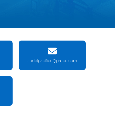
spdelpacifico@pa-co.com