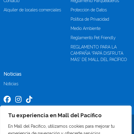
Contacto
Reglamento Parqueaderos
Alquiler de locales comerciales
Protección de Datos
Política de Privacidad
Medio Ambiente
Reglamento Pet Friendly
REGLAMENTO PARA LA
CAMPAÑA “PAPÁ DISFRUTA
MÁS” DE MALL DEL PACÍFICO
Noticias
Noticias
Tu experiencia en Mall del Pacífico
©2026 Mall del Pacífico. Todos los derechos reservados
En Mall del Pacífico, utilizamos cookies para mejorar tu
experiencia de navegación y ofrecerte servicios