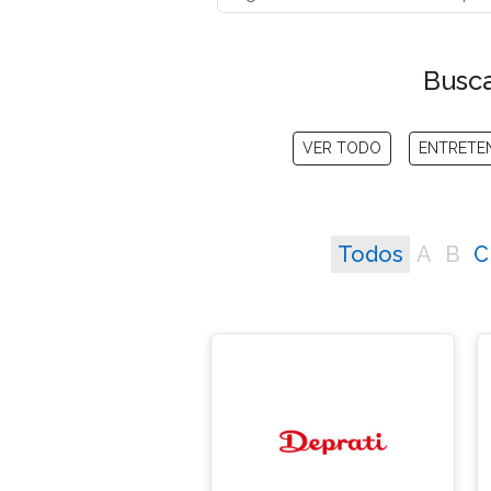
Busca
VER TODO
ENTRETE
Todos
A
B
C
No matching entries