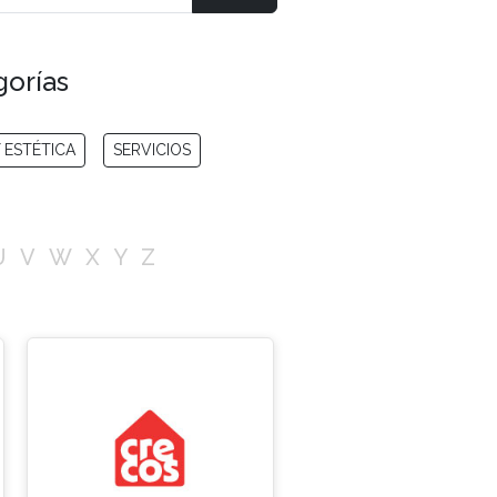
gorías
 ESTÉTICA
SERVICIOS
U
V
W
X
Y
Z