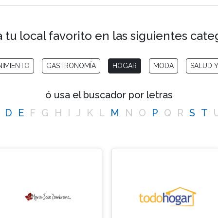
 tu local favorito en las siguientes cate
NIMIENTO
GASTRONOMÍA
HOGAR
MODA
SALUD Y
ó usa el buscador por letras
D
E
F
G
H
I
J
K
L
M
N
O
P
Q
R
S
T