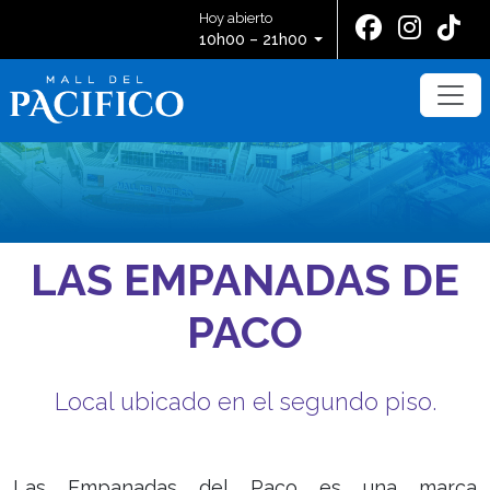
Hoy abierto
10h00 – 21h00
LAS EMPANADAS DE
PACO
Local ubicado en el segundo piso.
Las Empanadas del Paco es una marca